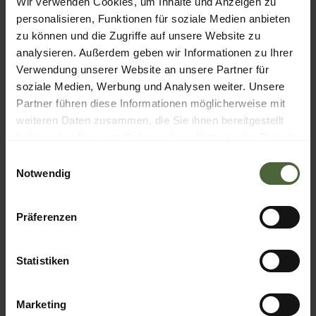
Wir verwenden Cookies, um Inhalte und Anzeigen zu
Schönangerstraße 6 b
personalisieren, Funktionen für soziale Medien anbieten
zu können und die Zugriffe auf unsere Website zu
94556 Neuschönau
analysieren. Außerdem geben wir Informationen zu Ihrer
Verwendung unserer Website an unsere Partner für
Deutschland
soziale Medien, Werbung und Analysen weiter. Unsere
Partner führen diese Informationen möglicherweise mit
weiteren Daten zusammen, die Sie ihnen bereitgestellt
haben oder die sie im Rahmen Ihrer Nutzung der Dienste
gesammelt haben.
Einwilligungsauswahl
Notwendig
SERVICE
Präferenzen
Rooms & Prices
Statistiken
Offers
Booking information
Marketing