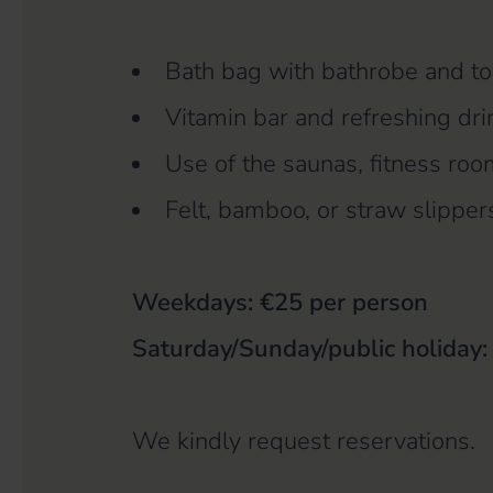
Bath bag with bathrobe and tow
Vitamin bar and refreshing drin
Use of the saunas, fitness roo
Felt, bamboo, or straw slippers
Weekdays: €25 per person
Saturday/Sunday/public holiday:
We kindly request reservations.