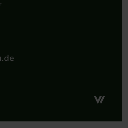
r
u.de