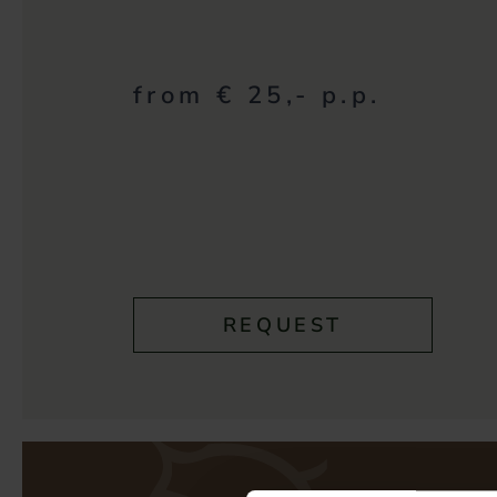
from € 25,- p.p.
REQUEST