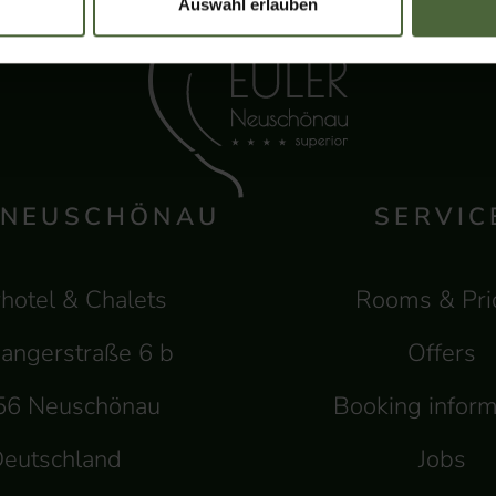
Auswahl erlauben
 NEUSCHÖNAU
SERVIC
hotel & Chalets
Rooms & Pri
angerstraße 6 b
Offers
56 Neuschönau
Booking inform
eutschland
Jobs