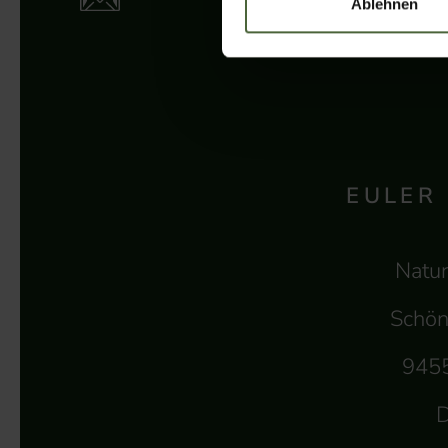
Ablehnen
EULER
Natur
Schön
945
D