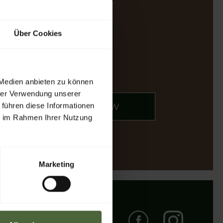
t
Über Cookies
 Medien anbieten zu können
hrer Verwendung unserer
BOOK NOW
 führen diese Informationen
ie im Rahmen Ihrer Nutzung
Marketing