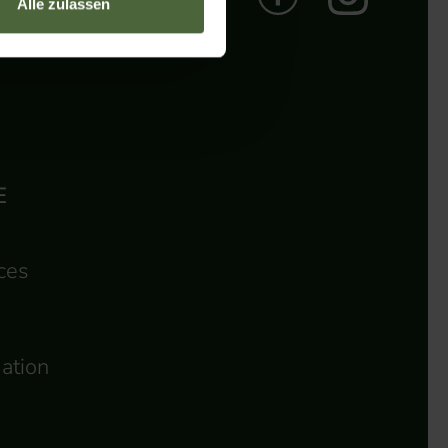
Alle zulassen
E
ces
ation