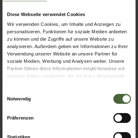
Ihnen unser exquisites, mehrgängiges
Menü. Dabei wählen Sie aus drei
Diese Webseite verwendet Cookies
kulinarischen Richtungen:
Wir verwenden Cookies, um Inhalte und Anzeigen zu
personalisieren, Funktionen für soziale Medien anbieten
Frisch & Regional
– mit Fleisch
zu können und die Zugriffe auf unsere Website zu
analysieren. Außerdem geben wir Informationen zu Ihrer
oder Fisch, geprägt von
Verwendung unserer Website an unsere Partner für
hochwertigen Produkten aus der
soziale Medien, Werbung und Analysen weiter. Unsere
Partner führen diese Informationen möglicherweise mit
Region.
weiteren Daten zusammen, die Sie ihnen bereitgestellt
haben oder die sie im Rahmen Ihrer Nutzung der Dienste
Grenzenlos
– inspiriert von
gesammelt haben.
Einwilligungsauswahl
internationalen Einflüssen, fein
Notwendig
abgestimmt und
Präferenzen
abwechslungsreich.
Wald & Wiese
– vegetarisch oder
Statistiken