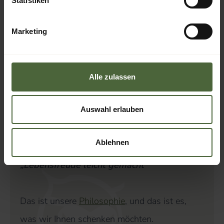
Statistiken
NATURHOTEL, CHALETS UND
RESTAURANT IM BAYERISCHEN
Marketing
WALD
Euler
Alle zulassen
Neuschönau
Auswahl erlauben
Ablehnen
„Lebensfreude leicht gemacht“
Das ist unsere
Philosophie
, und das ist es,
was wir Ihnen schenken möchten.