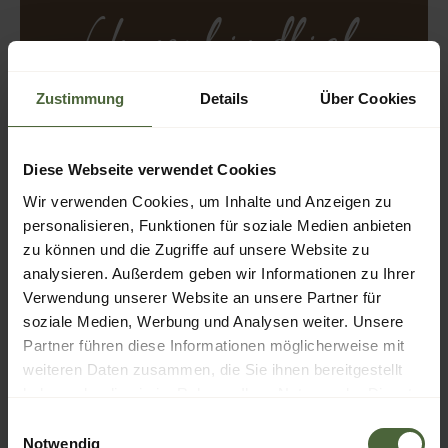
Unverbindlich
anfragen
Zustimmung
Details
Über Cookies
Diese Webseite verwendet Cookies
Wir verwenden Cookies, um Inhalte und Anzeigen zu
personalisieren, Funktionen für soziale Medien anbieten
zu können und die Zugriffe auf unsere Website zu
analysieren. Außerdem geben wir Informationen zu Ihrer
Verwendung unserer Website an unsere Partner für
soziale Medien, Werbung und Analysen weiter. Unsere
Partner führen diese Informationen möglicherweise mit
weiteren Daten zusammen, die Sie ihnen bereitgestellt
ANFRAGEN
haben oder die sie im Rahmen Ihrer Nutzung der Dienste
gesammelt haben.
Einwilligungsauswahl
Notwendig